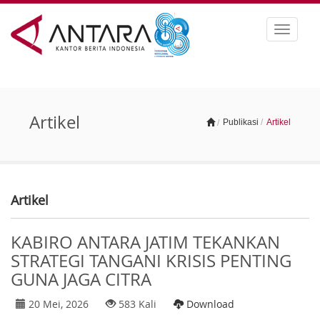
Toggle
navigat
Artikel
Publikasi
/
Artikel
/
Artikel
KABIRO ANTARA JATIM TEKANKAN
STRATEGI TANGANI KRISIS PENTING
GUNA JAGA CITRA
20 Mei, 2026
583 Kali
Download