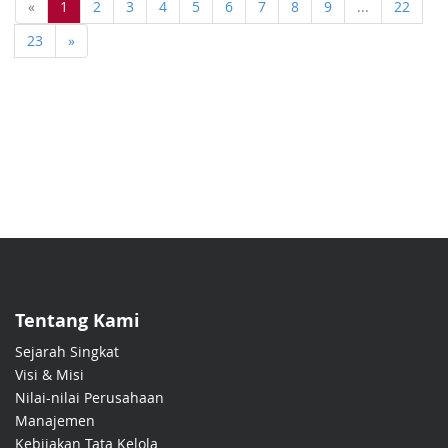
«
1
2
3
4
5
6
7
8
9
...
22
23
»
Tentang Kami
Sejarah Singkat
Visi & Misi
Nilai-nilai Perusahaan
Manajemen
Kebijakan Tata Kelola