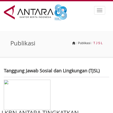
Toggle
navigat
Publikasi
Publikasi
/
T J S L
/
Tanggung Jawab Sosial dan Lingkungan (TJSL)
LKBN ANTARA TINGKATKAN