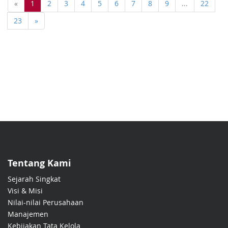
«
1
2
3
4
5
6
7
8
9
...
22
23
»
Tentang Kami
Sejarah Singkat
Visi & Misi
Nilai-nilai Perusahaan
Manajemen
Kebijakan Tata Kelola